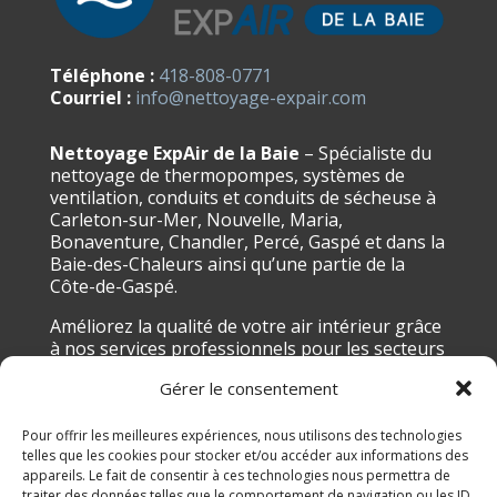
Téléphone :
418-808-0771
Courriel :
info@nettoyage-expair.com
Nettoyage ExpAir de la Baie
– Spécialiste du
nettoyage de thermopompes, systèmes de
ventilation, conduits et conduits de sécheuse à
Carleton-sur-Mer, Nouvelle, Maria,
Bonaventure, Chandler, Percé, Gaspé et dans la
Baie-des-Chaleurs ainsi qu’une partie de la
Côte-de-Gaspé.
Améliorez la qualité de votre air intérieur grâce
à nos services professionnels pour les secteurs
résidentiel et commercial. Contactez notre
Gérer le consentement
équipe dès aujourd’hui.
Pour offrir les meilleures expériences, nous utilisons des technologies
Suivez-nous sur Facebook
telles que les cookies pour stocker et/ou accéder aux informations des
appareils. Le fait de consentir à ces technologies nous permettra de
traiter des données telles que le comportement de navigation ou les ID